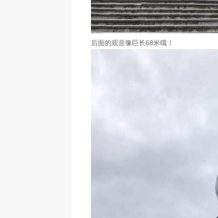
后面的观音像巨长68米哦！